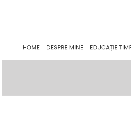
HOME
DESPRE MINE
EDUCAȚIE TIM
↓
Skip
to
Main
Content