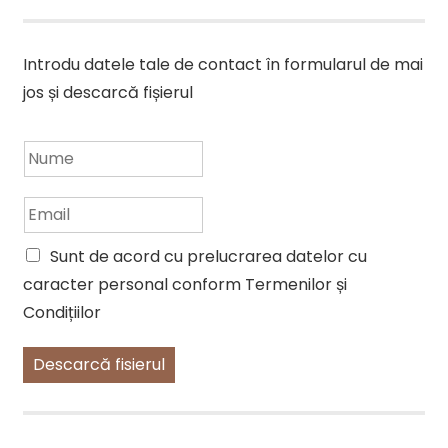
Introdu datele tale de contact în formularul de mai
jos și descarcă fișierul
N
u
m
E
e
m
*
a
Sunt de acord cu prelucrarea datelor cu
i
caracter personal conform Termenilor și
l
*
Condițiilor
Descarcă fisierul