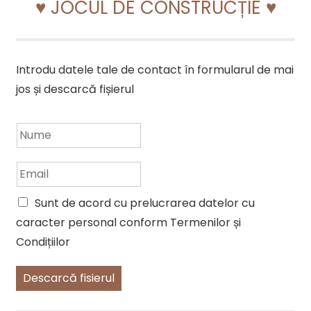
♥ JOCUL DE CONSTRUCȚIE ♥
Introdu datele tale de contact în formularul de mai
jos și descarcă fișierul
N
u
m
E
e
m
*
a
Sunt de acord cu prelucrarea datelor cu
i
caracter personal conform Termenilor și
l
*
Condițiilor
Descarcă fisierul