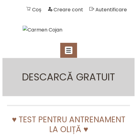
Coș
Creare cont
Autentificare
NAVIGARE
MENIU
PRIMARĂ
↓
Skip
DESCARCĂ GRATUIT
to
Main
Content
♥ TEST PENTRU ANTRENAMENT
LA OLIȚĂ ♥