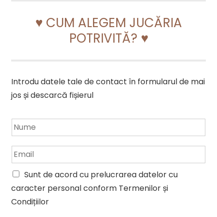
♥ CUM ALEGEM JUCĂRIA
POTRIVITĂ? ♥
Introdu datele tale de contact în formularul de mai
jos și descarcă fișierul
N
u
m
E
e
m
*
a
Sunt de acord cu prelucrarea datelor cu
i
caracter personal conform Termenilor și
l
*
Condițiilor