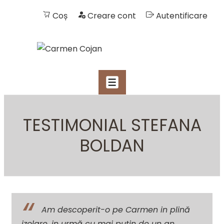
Coș
Creare cont
Autentificare
NAVIGARE
MENIU
PRIMARĂ
↓
Skip
TESTIMONIAL STEFANA
to
BOLDAN
Main
Content
Am descoperit-o pe Carmen in plină
izolare, in urmă cu mai puțin de un an,