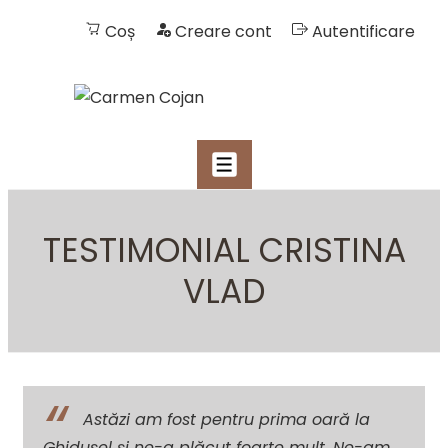
Coș
Creare cont
Autentificare
NAVIGARE
MENIU
PRIMARĂ
↓
Skip
TESTIMONIAL CRISTINA
to
VLAD
Main
Content
Astăzi am fost pentru prima oară la
Ghidușel și ne-a plăcut foarte mult. Ne-am