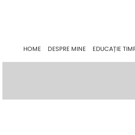
HOME
DESPRE MINE
EDUCAȚIE TIM
↓
Skip
to
Main
Content