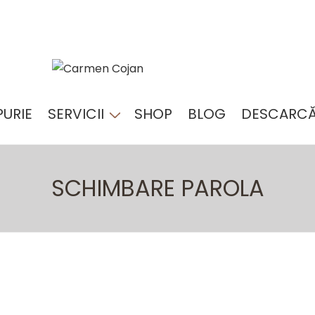
PURIE
SERVICII
SHOP
BLOG
DESCARCĂ
NAVIGARE
PRIMARĂ
SCHIMBARE PAROLA
Pentru a reseta parola, vă rugăm să introduceți
adresa de e-mail sau numele de utilizator mai jos.