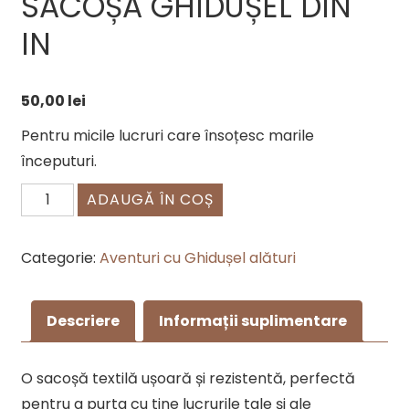
SACOȘA GHIDUȘEL DIN
IN
50,00
lei
Pentru micile lucruri care însoțesc marile
începuturi.
Cantitate
ADAUGĂ ÎN COȘ
Sacoșa
Ghidușel
Categorie:
Aventuri cu Ghidușel alături
din
in
Descriere
Informații suplimentare
O sacoșă textilă ușoară și rezistentă, perfectă
pentru a purta cu tine lucrurile tale și ale