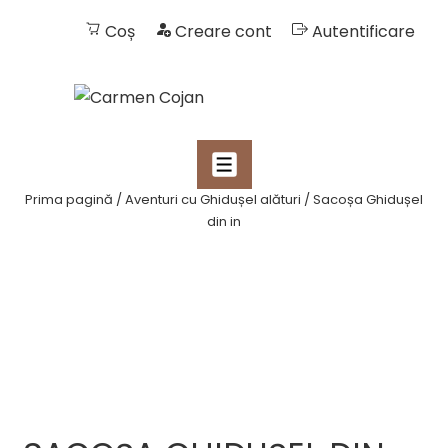
Coș
Creare cont
Autentificare
NAVIGARE
MENIU
PRIMARĂ
↓
Prima pagină
/
Aventuri cu Ghidușel alături
/ Sacoșa Ghidușel
din in
Skip
to
Main
Content