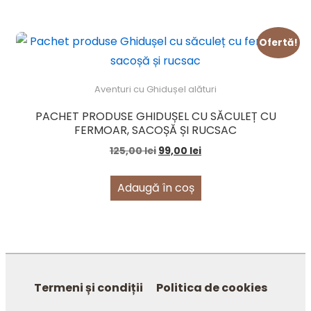
Ofertă!
Aventuri cu Ghidușel alături
PACHET PRODUSE GHIDUȘEL CU SĂCULEȚ CU
FERMOAR, SACOȘĂ ȘI RUCSAC
Prețul
Prețul
125,00
lei
99,00
lei
inițial
curent
a
este:
Adaugă în coș
fost:
99,00 lei.
125,00 lei.
MENIU
Termeni și condiții
Politica de cookies