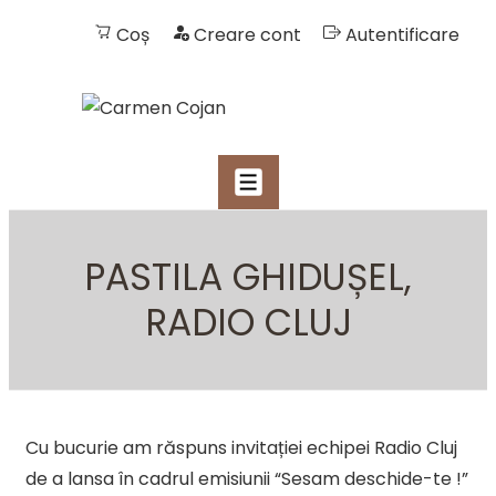
Coș
Creare cont
Autentificare
NAVIGARE
MENIU
PRIMARĂ
↓
Skip
PASTILA GHIDUȘEL,
to
RADIO CLUJ
Main
Content
Cu bucurie am răspuns invitației echipei Radio Cluj
de a lansa în cadrul emisiunii “Sesam deschide-te !”