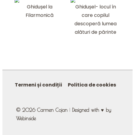
Ghidușel la
Ghidușel- locul în
NAVIGATION
Filarmonică
care copilul
descoperă lumea
alături de părinte
MENIU
Termeni și condiții
Politica de cookies
SUBSOL
© 2026 Carmen Cojan
|
Designed with ♥ by
Webinside