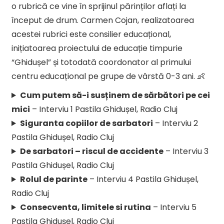
o rubrică ce vine în sprijinul părinților aflați la
început de drum. Carmen Cojan, realizatoarea
acestei rubrici este consilier educațional,
inițiatoarea proiectului de educație timpurie
“Ghidușel” și totodată coordonator al primului
centru educațional pe grupe de vârstă 0-3 ani. 👶
Cum putem să-i susținem de sărbători pe cei
mici
– Interviu 1 Pastila Ghidușel, Radio Cluj
Siguranta copiilor de sarbatori
– Interviu 2
Pastila Ghidușel, Radio Cluj
De sarbatori – riscul de accidente
– Interviu 3
Pastila Ghidușel, Radio Cluj
Rolul de parinte
– Interviu 4 Pastila Ghidușel,
Radio Cluj
Consecventa, limitele si rutina
– Interviu 5
Pastila Ghidușel, Radio Cluj